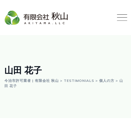
Skip
to
content
山田 花子
今治市許可業者 | 有限会社 秋山
>
TESTIMONIALS
>
個人の方
>
山
田 花子