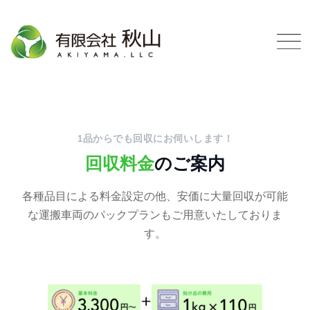
Skip
to
content
1品からでも回収にお伺いします！
回収料金
のご案内
各種品目による料金設定の他、安価に大量回収が可能
な運搬車両のパックプランもご用意いたしておりま
す。