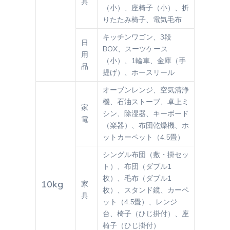
具
（小）、座椅子（小）、折
りたたみ椅子、電気毛布
キッチンワゴン、3段
日
BOX、スーツケース
用
（小）、1輪車、金庫（手
品
提げ）、ホースリール
オーブンレンジ、空気清浄
機、石油ストーブ、卓上ミ
家
シン、除湿器、キーボード
電
（楽器）、布団乾燥機、ホ
ットカーペット（4.5畳）
シングル布団（敷・掛セッ
ト）、布団（ダブル1
枚）、毛布（ダブル1
10kg
家
枚）、スタンド鏡、カーペ
具
ット（4.5畳）、レンジ
台、椅子（ひじ掛付）、座
椅子（ひじ掛付）