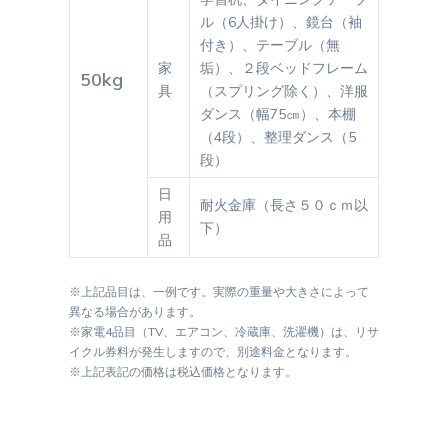
ル（6人掛け）、鏡台（袖
付き）、テーブル（無
家
垢）、２段ベッドフレーム
50kg
具
（スプリング除く）、洋服
ダンス（幅75㎝）、本棚
（4段）、整理ダンス（5
段）
日
耐火金庫（長さ５０ｃｍ以
用
下）
品
※上記品目は、一例です。実際の重量や大きさによって
異なる場合があります。
※家電4品目（TV、エアコン、冷蔵庫、洗濯機）は、リサ
イクル券料が発生しますので、別途料金となります。
※上記表記の価格は税込価格となります。