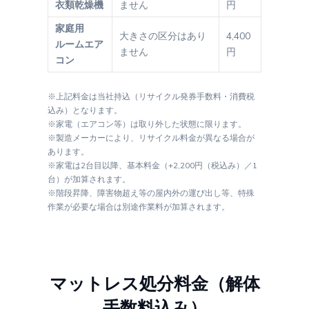
衣類乾燥機
ません
円
家庭用
大きさの区分はあり
4,400
ルームエア
ません
円
コン
※上記料金は当社持込（リサイクル発券手数料・消費税
込み）となります。
※家電（エアコン等）は取り外した状態に限ります。
※製造メーカーにより、リサイクル料金が異なる場合が
あります。
※家電は2台目以降、基本料金（+2,200円（税込み）／1
台）が加算されます。
※階段昇降、障害物超え等の屋内外の運び出し等、特殊
作業が必要な場合は別途作業料が加算されます。
マットレス処分料金（解体
手数料込み）