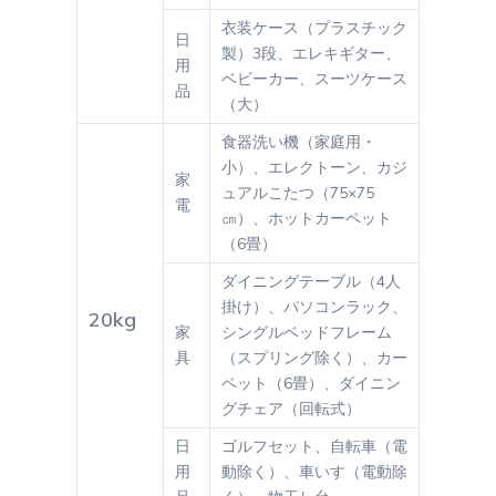
衣装ケース（プラスチック
日
製）3段、エレキギター、
用
ベビーカー、スーツケース
品
（大）
食器洗い機（家庭用・
小）、エレクトーン、カジ
家
ュアルこたつ（75×75
電
㎝）、ホットカーペット
（6畳）
ダイニングテーブル（4人
掛け）、パソコンラック、
20kg
家
シングルベッドフレーム
具
（スプリング除く）、カー
ペット（6畳）、ダイニン
グチェア（回転式）
日
ゴルフセット、自転車（電
用
動除く）、車いす（電動除