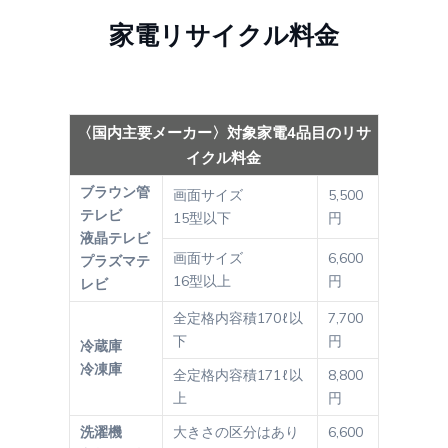
家電リサイクル料金
〈国内主要メーカー〉対象家電4品目のリサ
イクル料金
ブラウン管
画面サイズ
5,500
テレビ
15型以下
円
液晶テレビ
画面サイズ
6,600
プラズマテ
16型以上
円
レビ
全定格内容積170ℓ以
7,700
下
円
冷蔵庫
冷凍庫
全定格内容積171ℓ以
8,800
上
円
洗濯機
大きさの区分はあり
6,600