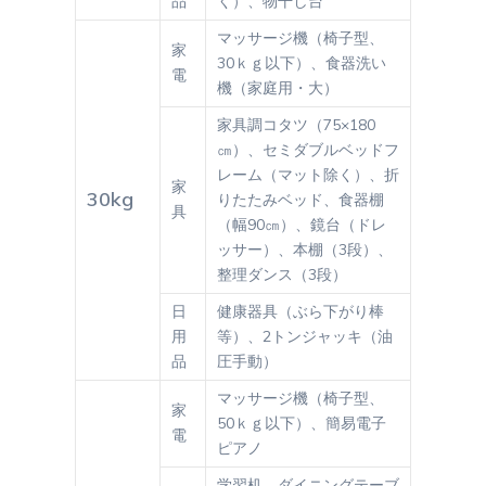
品
く）、物干し台
マッサージ機（椅子型、
家
30ｋｇ以下）、食器洗い
電
機（家庭用・大）
家具調コタツ（75×180
㎝）、セミダブルベッドフ
レーム（マット除く）、折
家
30kg
りたたみベッド、食器棚
具
（幅90㎝）、鏡台（ドレ
ッサー）、本棚（3段）、
整理ダンス（3段）
日
健康器具（ぶら下がり棒
用
等）、2トンジャッキ（油
品
圧手動）
マッサージ機（椅子型、
家
50ｋｇ以下）、簡易電子
電
ピアノ
学習机、ダイニングテーブ